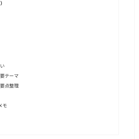
用）
扱い
主要テーマ
い要点整理
メモ