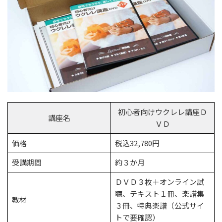
初心者向けウクレレ講座Ｄ
講座名
ＶＤ
価格
税込32,780円
受講期間
約３か月
ＤＶＤ３枚＋オンライン試
聴、テキスト１冊、楽譜集
教材
３冊、特典楽譜（公式サイ
トで要確認）